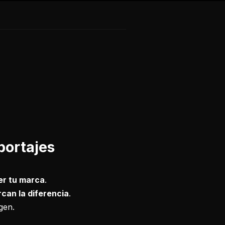
portajes
er tu marca
.
can la diferencia
.
gen.