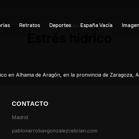
orias
Retratos
Deportes
España Vacía
Imagen
Imagen Aérea
Estrés hídrico
rtico en Alhama de Aragón, en la pronvincia de Zaragoza, 
CONTACTO
Madrid
pablo»arroba»gonzalezcebrian.com