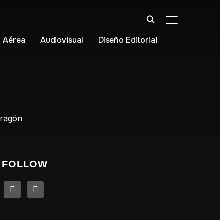
ALTERNAR BA
 Aérea
Audiovisual
Diseño Editorial
Aragón
FOLLOW
linkedin
instagram