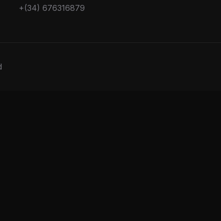
+(34) 676316879
d