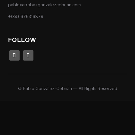
pablo»arroba»gonzalezcebrian.com
+(34) 676316879
FOLLOW
linkedin
instagram
© Pablo González-Cebrián — All Rights Reserved