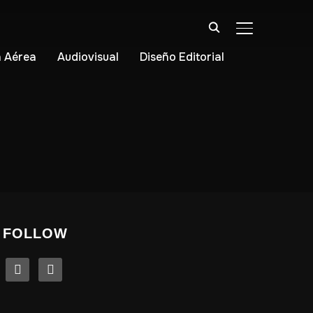
ALTERNAR BA
 Aérea
Audiovisual
Diseño Editorial
FOLLOW
linkedin
instagram