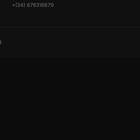
+(34) 676316879
d