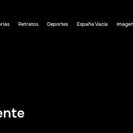
orias
Retratos
Deportes
España Vacía
Imagen
ente