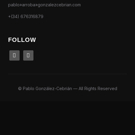
pablo»arroba»gonzalezcebrian.com
+(34) 676316879
FOLLOW
linkedin
instagram
© Pablo González-Cebrián — All Rights Reserved