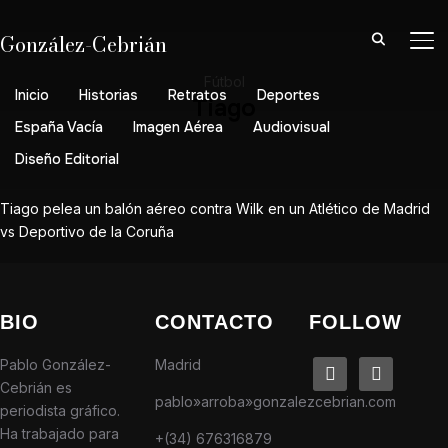
González-Cebrián
AL
Fútbol
Inicio
Historias
Retratos
Deportes
Tiago
España Vacía
Imagen Aérea
Audiovisual
Diseño Editorial
Tiago pelea un balón aéreo contra Wilk en un Atlético de Madrid
vs Deportivo de la Coruña
BIO
CONTACTO
FOLLOW
Pablo González-
Madrid
linkedin
instagram
Cebrián es
pablo»arroba»gonzalezcebrian.com
periodista gráfico.
Ha trabajado para
+(34) 676316879