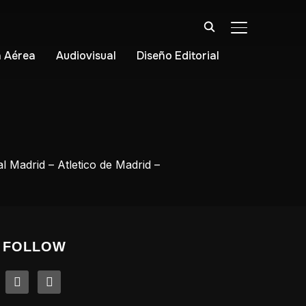
ALTERNAR BA
 Aérea
Audiovisual
Diseño Editorial
 Madrid – Atletico de Madrid –
FOLLOW
linkedin
instagram