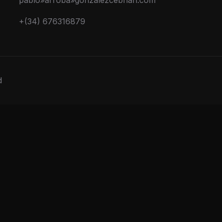
pablo»arroba»gonzalezcebrian.com
+(34) 676316879
d