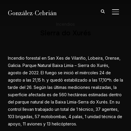
González-Cebrián
ALTER
Incendios
Sierra do Xurés
Incendio forestal en San Xes de Vilariño, Lobeira, Orense,
Galicia. Parque Natural Baixa Limia – Sierra do Xurés,
agosto de 2022. El fuego se inició el miércoles 24 de
agosto a las 21,15 h. y quedó estabilizado a las 17,10*h. de la
tarde del 26. Según las últimas mediciones realizadas, la
superficie afectada es de 560 hectáreas estimadas dentro
del parque natural de la Baixa Limia-Serra do Xurés. En su
control llevan trabajado un total de 1 técnico, 37 agentes,
103 brigadas, 57 motobombas, 4 palas, 1 unidad técnica de
apoyo, 11 aviones y 13 helicópteros.