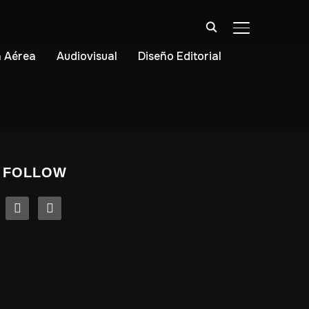
ALTERNAR BA
 Aérea
Audiovisual
Diseño Editorial
FOLLOW
linkedin
instagram