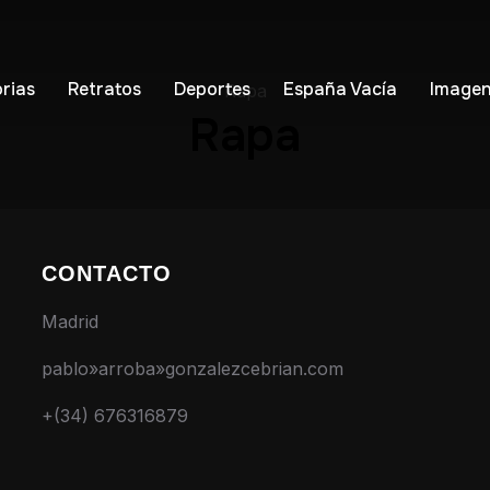
orias
Retratos
Deportes
España Vacía
Imagen
Rapa
Rapa
CONTACTO
Madrid
pablo»arroba»gonzalezcebrian.com
+(34) 676316879