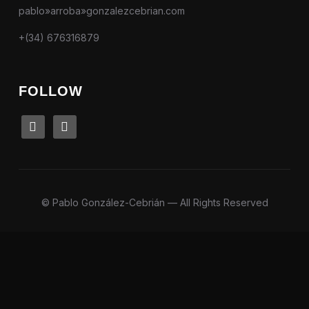
pablo»arroba»gonzalezcebrian.com
+(34) 676316879
FOLLOW
linkedin
instagram
© Pablo González-Cebrián — All Rights Reserved