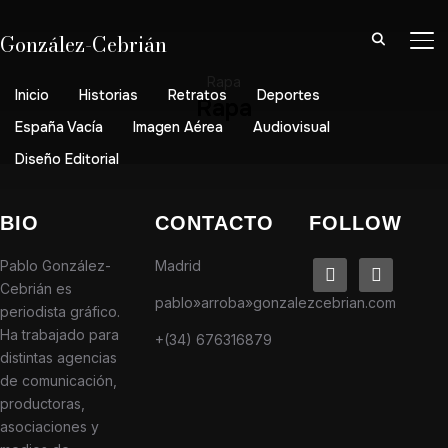
González-Cebrián
AL
Rapa
Inicio
Historias
Retratos
Deportes
Rapa
España Vacía
Imagen Aérea
Audiovisual
Diseño Editorial
BIO
CONTACTO
FOLLOW
Pablo González-
Madrid
linkedin
instagram
Cebrián es
pablo»arroba»gonzalezcebrian.com
periodista gráfico.
Ha trabajado para
+(34) 676316879
distintas agencias
de comunicación,
productoras,
asociaciones y