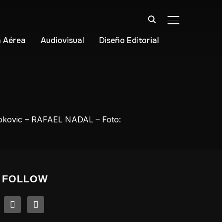
ALTERNAR BA
 Aérea
Audiovisual
Diseño Editorial
Djokovic – RAFAEL NADAL – Foto:
FOLLOW
linkedin
instagram