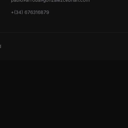
pablo»arroba»gonzalezcebrian.com
+(34) 676316879
d