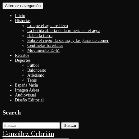
Alternar navegación
Inicio
Historias
Lo que el agua se llevó
La herida abierta de la minería en el agua
Habla la tierra
Sobre el riego, la sequía, y las ganas de comer
Centinelas forestales
Movimiento 15-M
Retratos
Deportes
Fútbol
Baloncesto
Atletismo
Tenis
España Vacía
Imagen Aérea
Audiovisual
Diseño Editorial
Search
Buscar:
González-Cebrián