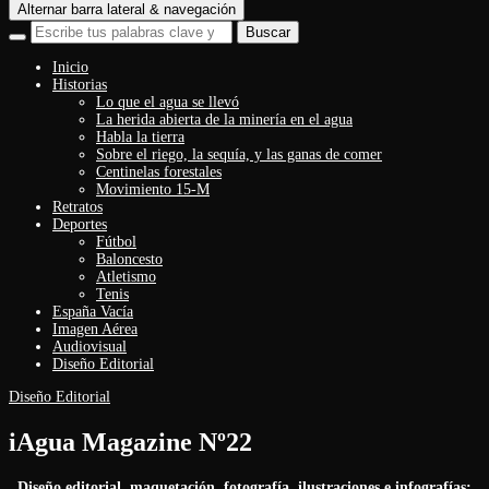
Alternar barra lateral & navegación
Inicio
Historias
Lo que el agua se llevó
La herida abierta de la minería en el agua
Habla la tierra
Sobre el riego, la sequía, y las ganas de comer
Centinelas forestales
Movimiento 15-M
Retratos
Deportes
Fútbol
Baloncesto
Atletismo
Tenis
España Vacía
Imagen Aérea
Audiovisual
Diseño Editorial
Diseño Editorial
iAgua Magazine Nº22
Diseño editorial, maquetación, fotografía, ilustraciones e infografías: