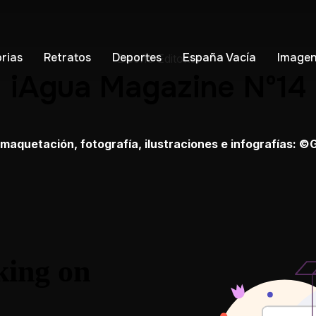
orias
Retratos
Deportes
España Vacía
Imagen
Diseño Editorial
iAgua Magazine Nº14
, maquetación, fotografía, ilustraciones e infografías: 