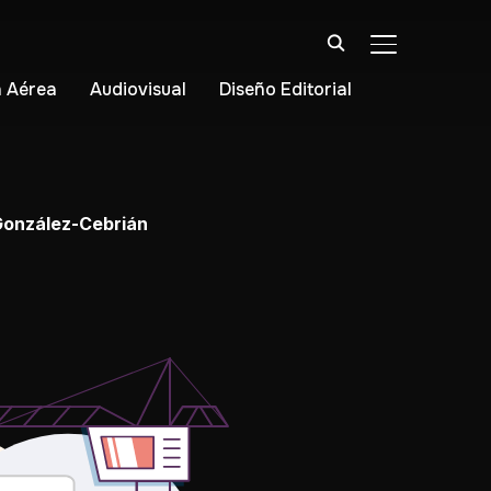
ALTERNAR BA
 Aérea
Audiovisual
Diseño Editorial
©González-Cebrián