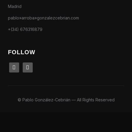
Madrid
pablo»arroba»gonzalezcebrian.com
+(34) 676316879
FOLLOW
linkedin
instagram
© Pablo González-Cebrián — All Rights Reserved