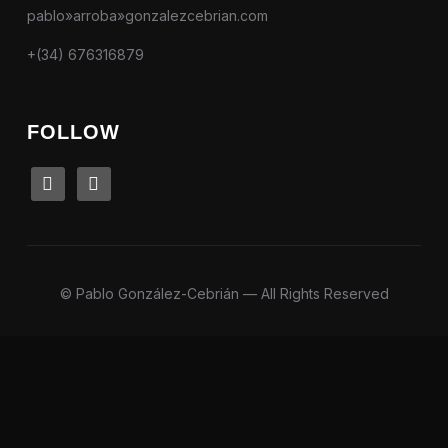
pablo»arroba»gonzalezcebrian.com
+(34) 676316879
FOLLOW
linkedin
instagram
© Pablo González-Cebrián — All Rights Reserved