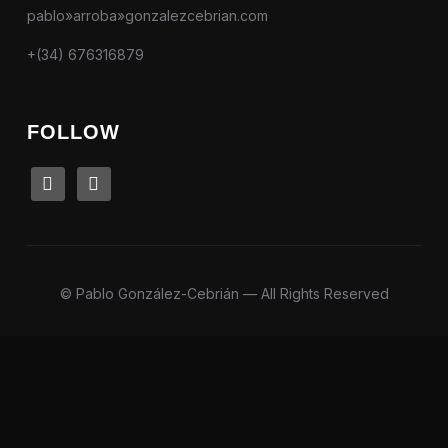
pablo»arroba»gonzalezcebrian.com
+(34) 676316879
FOLLOW
linkedin
instagram
© Pablo González-Cebrián — All Rights Reserved