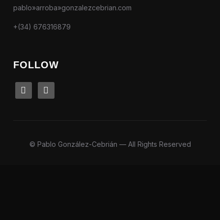
pablo»arroba»gonzalezcebrian.com
+(34) 676316879
FOLLOW
linkedin
instagram
© Pablo González-Cebrián — All Rights Reserved