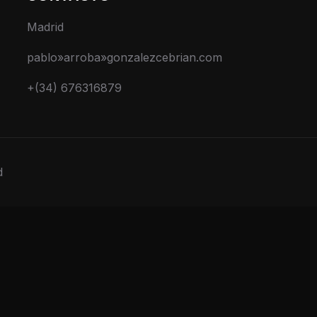
Madrid
pablo»arroba»gonzalezcebrian.com
+(34) 676316879
d