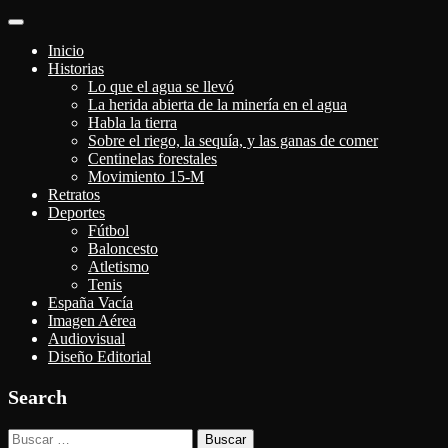
Alternar
navegación
Inicio
Historias
Lo que el agua se llevó
La herida abierta de la minería en el agua
Habla la tierra
Sobre el riego, la sequía, y las ganas de comer
Centinelas forestales
Movimiento 15-M
Retratos
Deportes
Fútbol
Baloncesto
Atletismo
Tenis
España Vacía
Imagen Aérea
Audiovisual
Diseño Editorial
Search
Buscar: