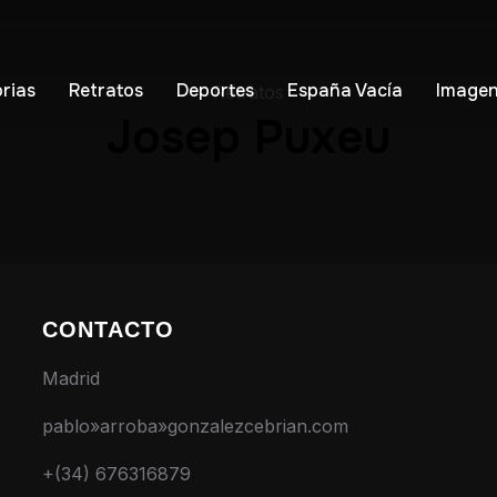
orias
Retratos
Deportes
España Vacía
Imagen
Retratos
Josep Puxeu
CONTACTO
Madrid
pablo»arroba»gonzalezcebrian.com
+(34) 676316879