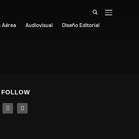
ALTERNAR BA
 Aérea
Audiovisual
Diseño Editorial
FOLLOW
linkedin
instagram