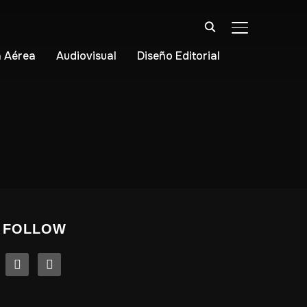
ALTERNAR BA
 Aérea
Audiovisual
Diseño Editorial
FOLLOW
linkedin
instagram