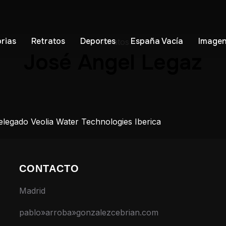
orias
Retratos
Deportes
España Vacía
Imagen
Retratos
José Angel Legaz
legado Veolia Water Technologies Iberica
CONTACTO
Madrid
pablo»arroba»gonzalezcebrian.com