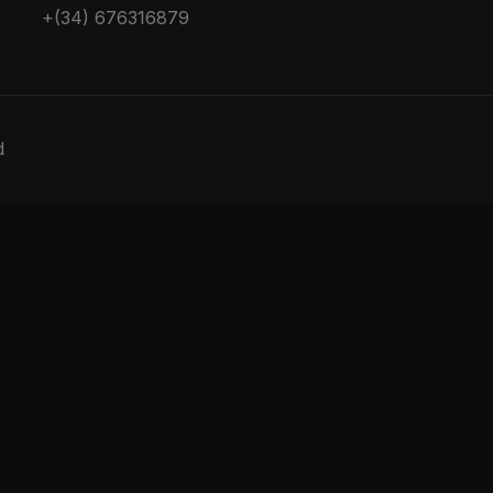
+(34) 676316879
d