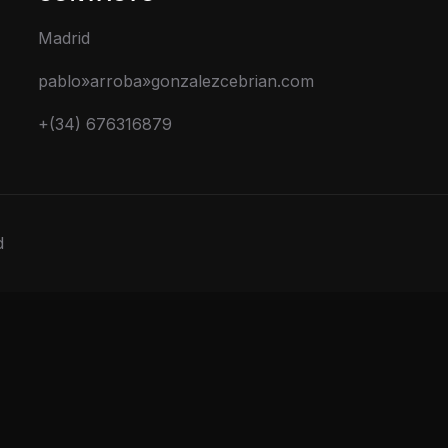
Madrid
pablo»arroba»gonzalezcebrian.com
+(34) 676316879
d