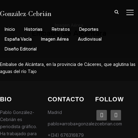
González-Cebrián
AL
Imagen Aérea
Inicio
Historias
Retratos
Deportes
Embalse de Alcántara
España Vacía
Imagen Aérea
Audiovisual
Diseño Editorial
Embalse de Alcántara, en la provincia de Cáceres, que aglutina las
aguas del río Tajo
BIO
CONTACTO
FOLLOW
Pablo González-
Madrid
linkedin
instagram
Cebrián es
pablo»arroba»gonzalezcebrian.com
periodista gráfico.
Ha trabajado para
+(34) 676316879