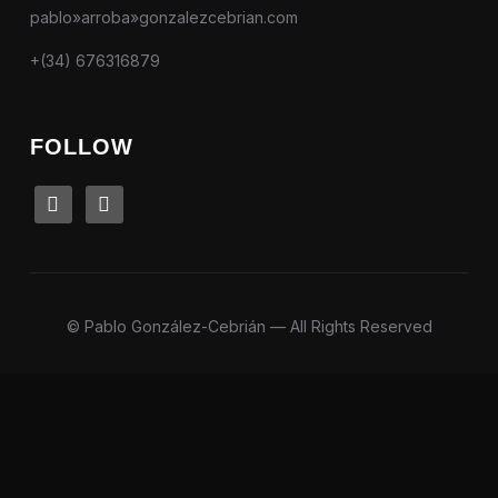
pablo»arroba»gonzalezcebrian.com
+(34) 676316879
FOLLOW
linkedin
instagram
© Pablo González-Cebrián — All Rights Reserved