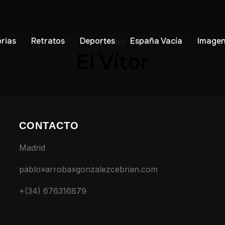
orias
Retratos
Deportes
España Vacía
Imagen
El Vitor
El Vítor
CONTACTO
Madrid
pablo»arroba»gonzalezcebrian.com
+(34) 676316879