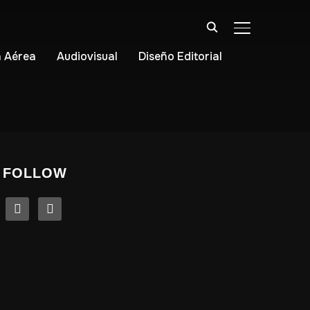
ALTERNAR BA
 Aérea
Audiovisual
Diseño Editorial
FOLLOW
linkedin
instagram