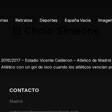
orias
Retratos
Deportes
España Vacía
Imagen
Fútbol
El Cholo Simeone
16/2017 – Estadio Vicente Calderon – Atletico de Madrid 
al Atlético con un gol de Isco cuando los atléticos vencían
CONTACTO
Madrid