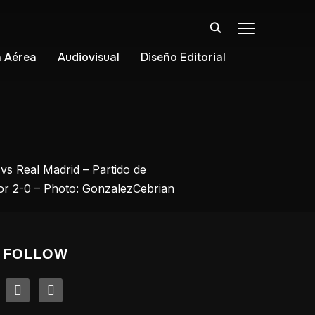
ALTERNAR BA
 Aérea
Audiovisual
Diseño Editorial
vs Real Madrid – Partido de
 por 2-0 – Photo: GonzalezCebrian
FOLLOW
linkedin
instagram