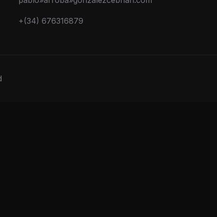
pablo»arroba»gonzalezcebrian.com
+(34) 676316879
d