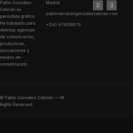
Pablo González-
Madrid
linkedin
instagram
Cebrián es
pablo»arroba»gonzalezcebrian.com
periodista gráfico.
Ha trabajado para
+(34) 676316879
distintas agencias
de comunicación,
productoras,
asociaciones y
medios de
comunicación.
© Pablo González-Cebrián — All
Rights Reserved