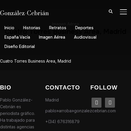
González-Cebrián
AL
Imagen Aérea
Inicio
Historias
Retratos
Deportes
Cuatro Torres Business Area, Madrid
España Vacía
Imagen Aérea
Audiovisual
Diseño Editorial
Cuatro Torres Business Area, Madrid
BIO
CONTACTO
FOLLOW
Pablo González-
Madrid
linkedin
instagram
Cebrián es
pablo»arroba»gonzalezcebrian.com
periodista gráfico.
Ha trabajado para
+(34) 676316879
distintas agencias