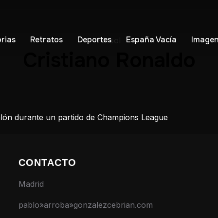
orias
Retratos
Deportes
España Vacía
Imagen
Fútbol
Cristiano Ronaldo
alón durante un partido de Champions League
CONTACTO
Madrid
pablo»arroba»gonzalezcebrian.com