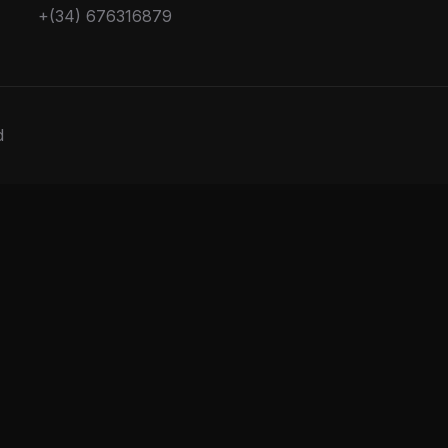
+(34) 676316879
d