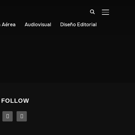
ALTERNAR BA
 Aérea
Audiovisual
Diseño Editorial
FOLLOW
linkedin
instagram