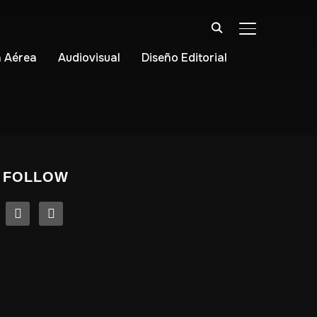
ALTERNAR BA
 Aérea
Audiovisual
Diseño Editorial
FOLLOW
linkedin
instagram