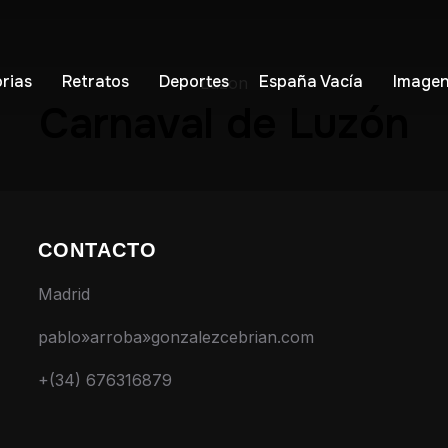
orias
Retratos
Deportes
España Vacía
Imagen
Luzon
Carnaval de Luzón
CONTACTO
Madrid
pablo»arroba»gonzalezcebrian.com
+(34) 676316879