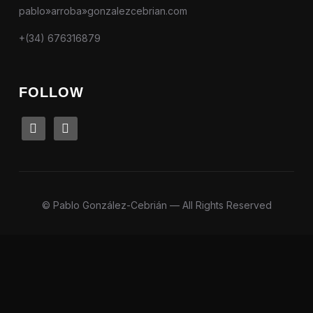
pablo»arroba»gonzalezcebrian.com
+(34) 676316879
FOLLOW
linkedin
instagram
© Pablo González-Cebrián — All Rights Reserved