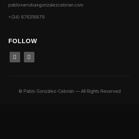
pablo»arroba»gonzalezcebrian.com
+(34) 676316879
FOLLOW
linkedin
instagram
© Pablo González-Cebrián — All Rights Reserved