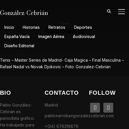
González-Cebrián
AL
Tenis
Inicio
Historias
Retratos
Deportes
Caja Mágica
España Vacía
Imagen Aérea
Audiovisual
Diseño Editorial
Tenis – Master Series de Madrid- Caja Magica – Final Masculina –
Rafael Nadal vs Novak Djokovic – Foto: Gonzalez-Cebrian
BIO
CONTACTO
FOLLOW
Pablo González-
Madrid
linkedin
instagram
Cebrián es
pablo»arroba»gonzalezcebrian.com
periodista gráfico.
Ha trabajado para
+(34) 676316879