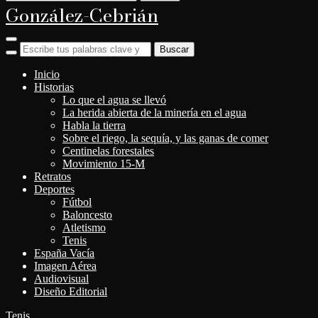
González-Cebrián
Alternar
barra
lateral
Inicio
&
navegación
Historias
Lo que el agua se llevó
La herida abierta de la minería en el agua
Habla la tierra
Sobre el riego, la sequía, y las ganas de comer
Centinelas forestales
Movimiento 15-M
Retratos
Deportes
Fútbol
Baloncesto
Atletismo
Tenis
España Vacía
Imagen Aérea
Audiovisual
Diseño Editorial
Tenis