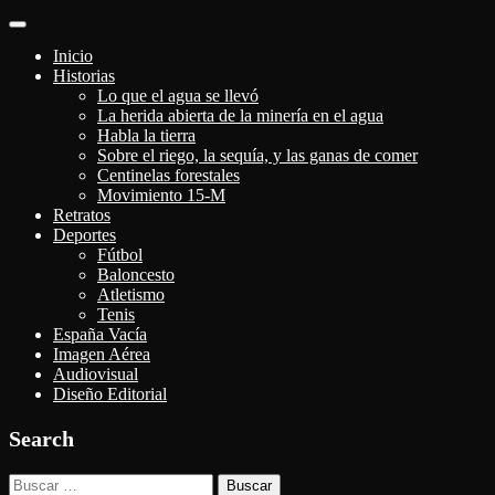
Alternar
navegación
Inicio
Historias
Lo que el agua se llevó
La herida abierta de la minería en el agua
Habla la tierra
Sobre el riego, la sequía, y las ganas de comer
Centinelas forestales
Movimiento 15-M
Retratos
Deportes
Fútbol
Baloncesto
Atletismo
Tenis
España Vacía
Imagen Aérea
Audiovisual
Diseño Editorial
Search
Buscar: