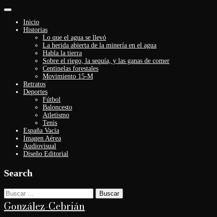
Alternar
navegación
Inicio
Historias
Lo que el agua se llevó
La herida abierta de la minería en el agua
Habla la tierra
Sobre el riego, la sequía, y las ganas de comer
Centinelas forestales
Movimiento 15-M
Retratos
Deportes
Fútbol
Baloncesto
Atletismo
Tenis
España Vacía
Imagen Aérea
Audiovisual
Diseño Editorial
Search
Buscar:
González-Cebrián