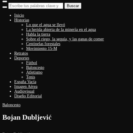
Alternar
barra
lateral
Inicio
&
Historias
navegación
Lo que el agua se llevó
La herida abierta de la minería en el agua
Habla la tierra
Sobre el riego, la sequía, y las ganas de comer
Centinelas forestales
Movimiento 15-M
Retratos
Deportes
Fútbol
Baloncesto
Atletismo
Tenis
España Vacía
Imagen Aérea
Audiovisual
Diseño Editorial
Baloncesto
Bojan Dubljević