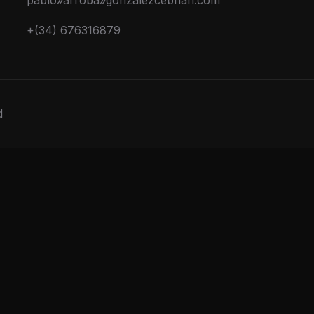
pablo»arroba»gonzalezcebrian.com
+(34) 676316879
d