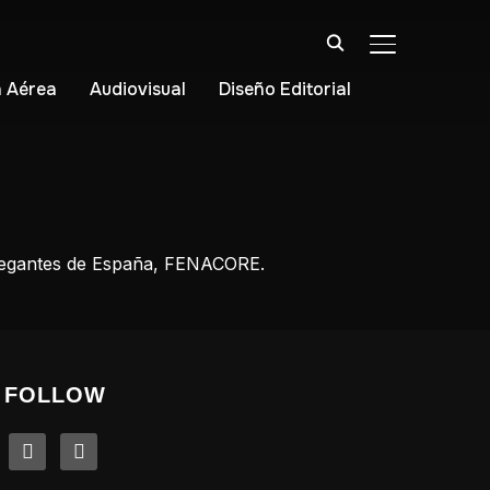
ALTERNAR BA
 Aérea
Audiovisual
Diseño Editorial
 Regantes de España, FENACORE.
FOLLOW
linkedin
instagram