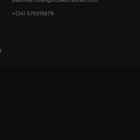
pablo»arroba»gonzalezcebrian.com
+(34) 676316879
d