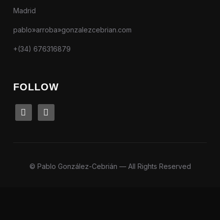
Madrid
pablo»arroba»gonzalezcebrian.com
+(34) 676316879
FOLLOW
linkedin
instagram
© Pablo González-Cebrián — All Rights Reserved