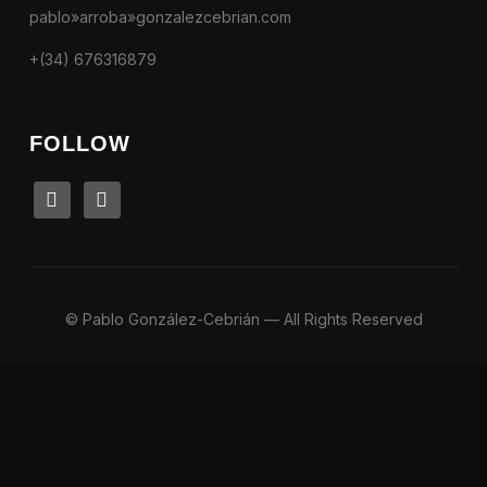
pablo»arroba»gonzalezcebrian.com
+(34) 676316879
FOLLOW
linkedin
instagram
© Pablo González-Cebrián — All Rights Reserved