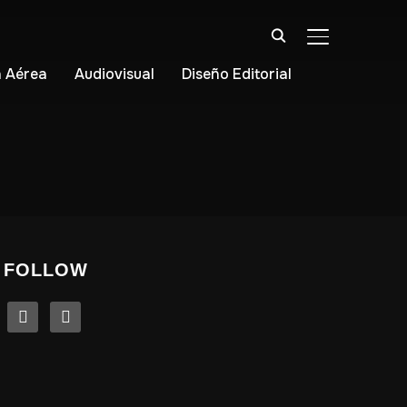
ALTERNAR BA
 Aérea
Audiovisual
Diseño Editorial
FOLLOW
linkedin
instagram