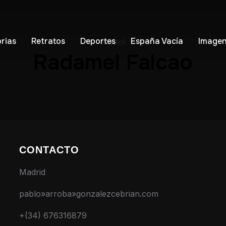
orias
Retratos
Deportes
España Vacía
Imagen
Fútbol
Radamel Falcao
CONTACTO
Madrid
pablo»arroba»gonzalezcebrian.com
+(34) 676316879