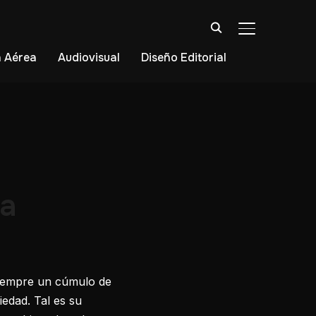
ALTERNAR BA
 Aérea
Audiovisual
Diseño Editorial
ba
siempre un cúmulo de
iedad. Tal es su